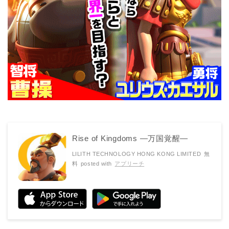
Rise of Kingdoms ―万国覚醒―
LILITH TECHNOLOGY HONG KONG LIMITED
無
料
posted with
アプリーチ