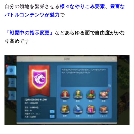
自分の領地を繁栄させる
様々なやりこみ要素
、
豊富な
バトルコンテンツが魅力
で
「
戦闘中の指示変更」
など
あらゆる面で自由度がかな
り高め
です！