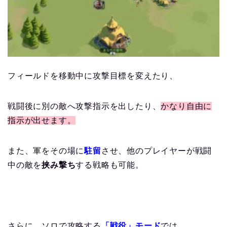
フィールドを移動中に攻撃目標を変えたり、
戦闘後に別の敵へ攻撃指示を出したり、
かなり自由に
指示が出せます。
また、軍をその場に
駐留
させ、他のプレイヤーが戦闘
中の敵を
挟み撃ち
する戦略も可能。
さらに、ソロで攻略する
「戦役」モード
では、