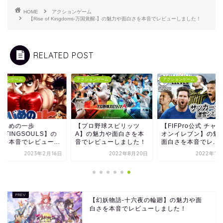
HOME
アクションゲーム
【Rise of Kingdoms‐万国覚醒‐】の魅力や面白さを本音でレビューしました！
RELATED POST
RPG
ションゲーム
アクションゲーム
プロ野球スピリッツ
【FIFPro公式 チャンピ
【テイルズウィーバ
】の魅力や面白さを本
オンイレブン】の魅力や
ー:SecondRun】
でレビューしました！
面白さを本音でレ...
を本音でレビューし..
2022年8月20日
2022年12月8日
2023年2月
【幻妖物語-十六夜の輪廻】の魅力や面
白さを本音でレビューしました！