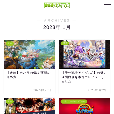
― ARCHIVES ―
2023年 1月
RPG
攻略
【攻略】カバラの伝説/序盤の
【千年戦争アイギスA】の魅力
進め方
や面白さを本音でレビューし
ました！
2023年1月31日
2023年1月29日
攻略
シミュレーションゲーム