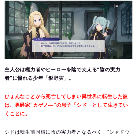
主人公は権力者やヒーローを陰で支える“陰の実力
者”に憧れる少年「影野実」。
ひょんなことから死亡してしまい異世界に転生した彼
は、男爵家“カゲノ―”の息子「シド」として生きてい
くことに。
シドは転生前同様に陰の実力者となるべく、“シャドウ