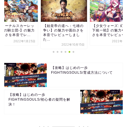
始皇帝の道へ：七雄の
【少女ウォーズ: 幻想天
【超次元彼女：神姫
い】の魅力や面白さを
下統一戦】の魅力や面白
の幻想楽園】の魅力
音でレビューしまし
さを本音でレビューし...
白さを本音でレビュ
.
し...
2022年3月17日
2022年10月15日
2022年1
【攻略】はじめの一歩
FIGHTINGSOULS/育成方法について
【攻略】はじめの一歩
FIGHTINGSOULS/初心者の疑問を解
決！