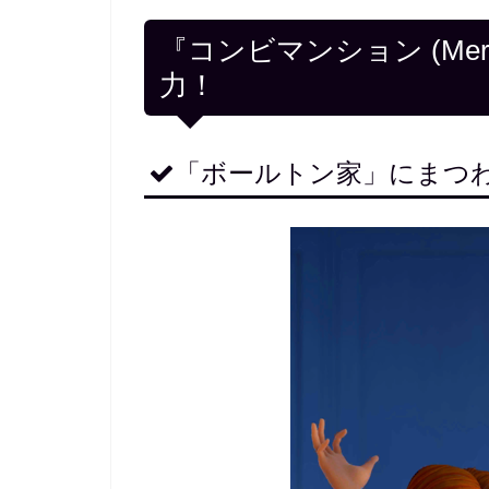
『コンビマンション (Merg
力！
「ボールトン家」にまつ