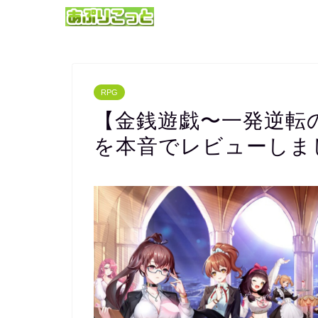
RPG
【金銭遊戯〜一発逆転
を本音でレビューしま