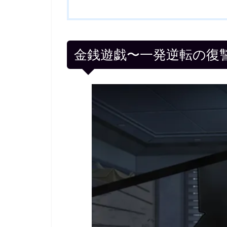
金銭遊戯〜一発逆転の復